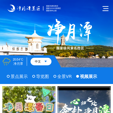
20/34℃
中文
净月潭
景点展示
导览图
全景VR
视频展示