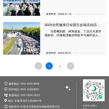
发布时间：2026.01.10
2025全民健身日全国主会场活动启幕 “骑跑中国”净月潭站燃动生态体育激情
当晨曦初露，林海披金，丁达尔光束穿
透林间，伴随着清脆的鸣笛声与激昂的人潮
欢呼，2025年全民健身日全国主会场暨中国
体育彩票“骑跑中国”骑跑两项全民系列赛
（吉林·净月潭站）于8月10日在长春净月潭
正式开赛。来自全国各地的1700余名参赛选
发布时间：2025.08.21
手齐聚这片亚洲最大人工针叶林海，在生态
赛道上挥洒汗水，共同奏响北国春城秋日运
动的活力序曲。
1
2
服务电话: 0431-84518000
投诉电话: 0431-84528001
救援电话: 0431-85413523
地址: 长春市净月大街5840号
扫码进入购票小
版权所有: 长春净月潭旅游发展集团有限公司
程序