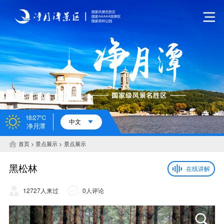
18/27℃
中文
净月潭
首页
景点展示
景点展示
黑松林
在线讲解
12727人来过
0人评论