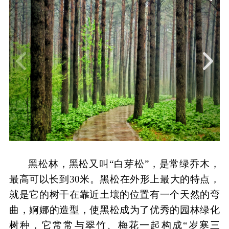
黑松林，黑松又叫
“白芽松”，是常绿乔木，
最高可以长到30米。黑松
在外形上最大的特点，
就是它的树干
在靠近土壤的位置有一个天然的弯
曲，婀娜的造型，
使黑松成为了优秀的园林绿化
树种
，
它
常常
与
翠竹、梅花一起构成
“岁寒三